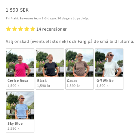
Ordinarie
1 590 SEK
pris
Fri Frakt. Leverans inom 1-3 dagar. 30 dagars öppet köp.
14 recensioner
Fä
Välj önskad (eventuell storlek) och Färg på de små bildrutorna.
Cerice Rosa
Black
Cacao
Off White
1,590 kr
1,590 kr
1,590 kr
1,590 kr
Sky Blue
1,590 kr