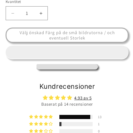
Kvantitet
Minska
Öka
kvantitet
kvantitet
för
för
Välj önskad Färg på de små bildrutorna / och
Cashmere
Cashmere
eventuell Storlek
Sweater
Sweater
-
-
Clara
Clara
Short
Short
Sleeve
Sleeve
Kundrecensioner
4.93 av 5
Baserat på 14 recensioner
13
1
0