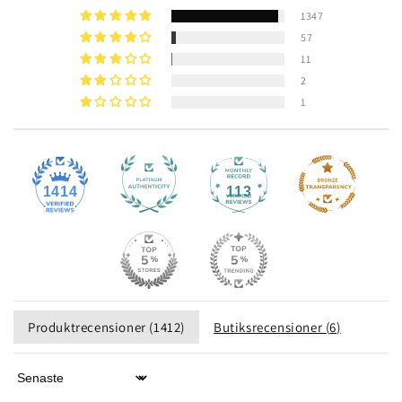
1347
57
11
2
1
1414
113
Produktrecensioner (
1412
)
Butiksrecensioner (
6
)
Sort by