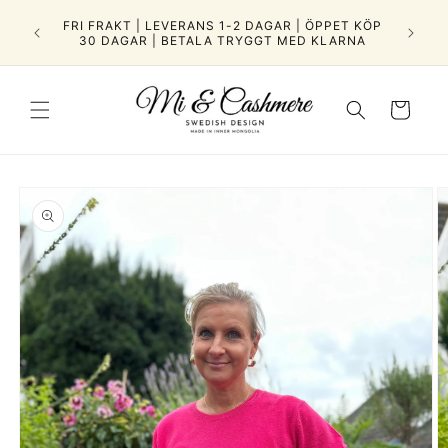
vidare
HMERE |
FRI FRAKT | LEVERANS 1-2 DAGAR | ÖPPET KÖP
till
30 DAGAR | BETALA TRYGGT MED KLARNA
innehåll
Varukorg
å vidare till
roduktinformation