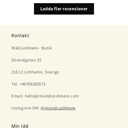
Ladda fler recensioner
Kontakt
Mi&Cashmere - Butik
Strandgatan 25
216 12 Limhamn, Sverige
Tel: +46708260572
Email: hello@miandcashmere.com
Instagram DM:
@miandcashmere
Min Idé